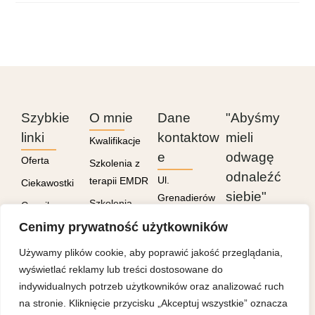
Szybkie
O mnie
Dane
"Abyśmy
linki
kontaktow
mieli
Kwalifikacje
e
odwagę
Oferta
Szkolenia z
odnaleźć
Ul.
terapii EMDR
Ciekawostki
siebie"
Grenadierów
Szkolenia
Cennik
21/6 (gabinet
Cenimy prywatność użytkowników
Kontakt
6, ostatnie
Polityka
piętro) Praga
Używamy plików cookie, aby poprawić jakość przeglądania,
prywatności
Południe,
wyświetlać reklamy lub treści dostosowane do
Warszawa
indywidualnych potrzeb użytkowników oraz analizować ruch
na stronie. Kliknięcie przycisku „Akceptuj wszystkie” oznacza
604 072 789