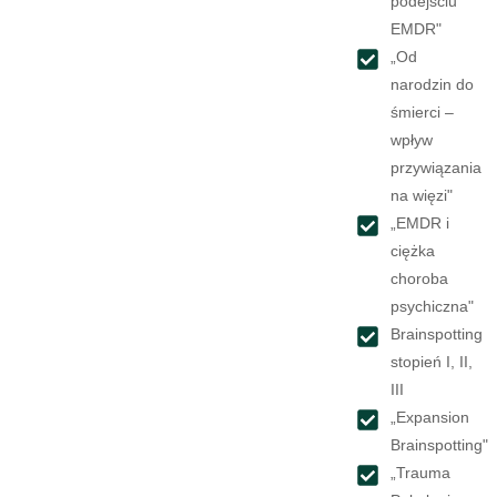
podejściu
EMDR"
„Od
narodzin do
śmierci –
wpływ
przywiązania
na więzi"
„EMDR i
ciężka
choroba
psychiczna"
Brainspotting
stopień I, II,
III
„Expansion
Brainspotting"
„Trauma