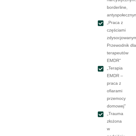
borderline,
antyspołeczny
„Praca z
częściami
zdysocjowanym
Przewodnik dl
terapeutów
EMDR"
„Terapia
EMDR –
praca z
ofiarami
przemocy
domowej"
„Trauma
złożona
w