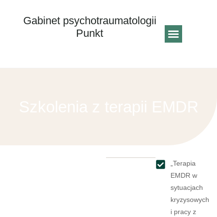
Gabinet psychotraumatologii
Punkt
Strona główna
Szkolenia z terapii EMDR
„Terapia
EMDR w
sytuacjach
kryzysowych
i pracy z