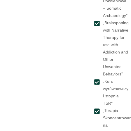
Pokoleniowa
– Somatic
Archaeology"
„Brainspotting
with Narrative
Therapy for
use with
Addiction and
Other
Unwanted
Behaviors"
„Kurs
wyrównawczy
I stopnia
TSR"
„Terapia
Skoncentrowa
na