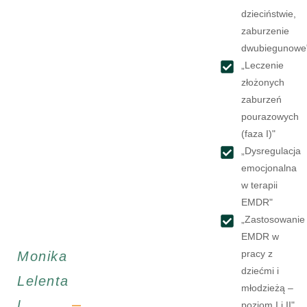
dzieciństwie,
zaburzenie
dwubiegunowe
„Leczenie
złożonych
zaburzeń
pourazowych
(faza I)"
„Dysregulacja
emocjonalna
w terapii
EMDR"
„Zastosowanie
EMDR w
pracy z
Monika
dziećmi i
Lelenta
młodzieżą –
l
poziom I i II"