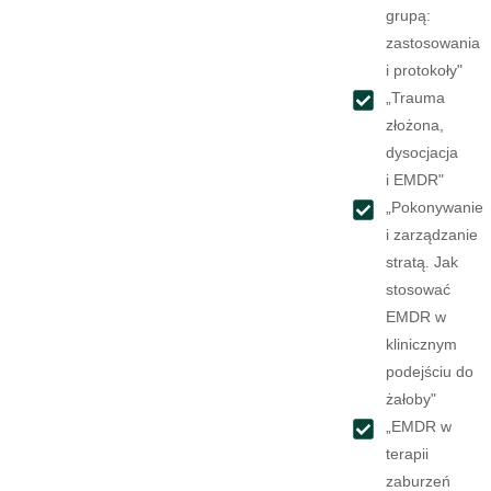
grupą:
zastosowania
i protokoły"
„Trauma
złożona,
dysocjacja
i EMDR"
„Pokonywanie
i zarządzanie
stratą. Jak
stosować
EMDR w
klinicznym
podejściu do
żałoby"
„EMDR w
terapii
zaburzeń