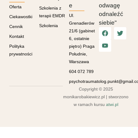
e
odwagę
Oferta
Szkolenia z
odnaleźć
Ul.
terapii EMDR
Ciekawostki
siebie"
Grenadierów
Szkolenia
Cennik
21/6 (gabinet
Kontakt
6, ostatnie
Polityka
piętro) Praga
prywatności
Południe,
Warszawa
604 072 789
psychotraumatolog.punkt@gmail.
Copyright © 2025
monikarobakiewicz.pl | stworzono
w ramach kursu
atwi.pl