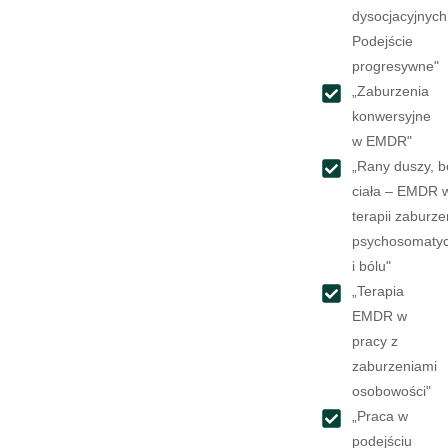
dysocjacyjnych
Podejście
progresywne"
„Zaburzenia
konwersyjne
w EMDR"
„Rany duszy, b
ciała – EMDR 
terapii zaburz
psychosomaty
i bólu"
„Terapia
EMDR w
pracy z
zaburzeniami
osobowości"
„Praca w
podejściu