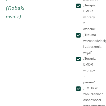
„Terapia
(Robaki
EMDR
ewicz)
w pracy
z
dziećmi"
„Trauma
wczesnodzieci
i zaburzenia
więzi"
„Terapia
EMDR
w pracy
z
parami"
„EMDR w
zaburzeniach
osobowości –
narcystycznym