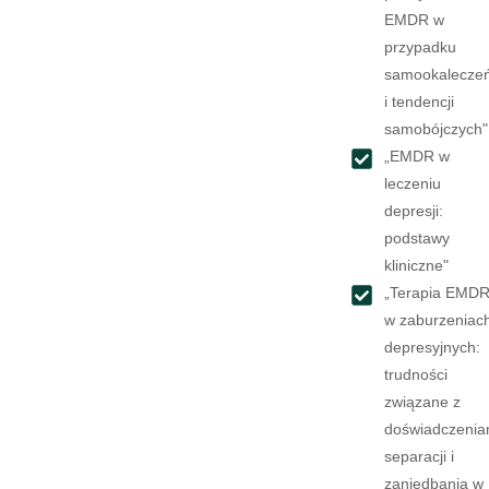
EMDR w
przypadku
samookalecze
i tendencji
samobójczych"
„EMDR w
leczeniu
depresji:
podstawy
kliniczne"
„Terapia EMD
w zaburzeniac
depresyjnych:
trudności
związane z
doświadczenia
separacji i
zaniedbania w