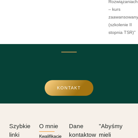
Rozwiązaniach
– kurs
zaawansowan
(szkolenie II
stopnia TSR)"
KONTAKT
Szybkie
O mnie
Dane
"Abyśmy
linki
kontaktow
mieli
Kwalifikacje