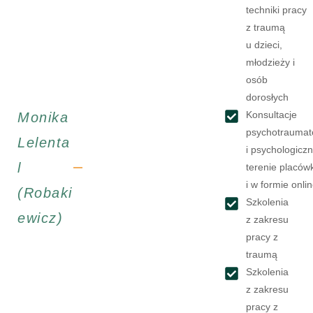
techniki pracy
z traumą
u dzieci,
młodzieży i
osób
dorosłych
Konsultacje
Monika
psychotraumat
Lelenta
i psychologicz
l
terenie placów
i w formie onli
(Robaki
Szkolenia
ewicz)
z zakresu
pracy z
traumą
Szkolenia
z zakresu
pracy z